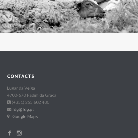
CONTACTS
Lugar da Veiga
4700-670 Padim da Graça
(+351) 253 602 400
fdg@fdg.pt
Google Maps