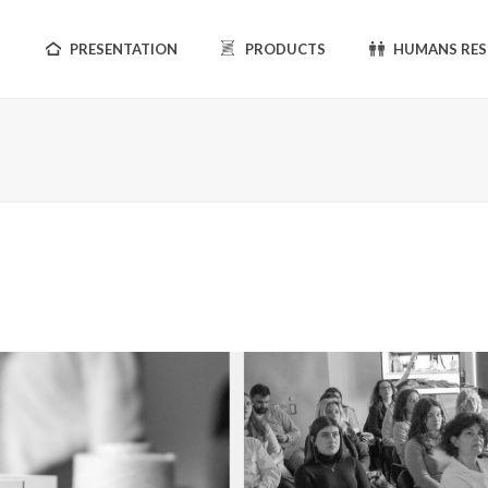
PRESENTATION
PRODUCTS
HUMANS RE