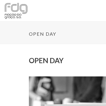
OPEN DAY
OPEN DAY