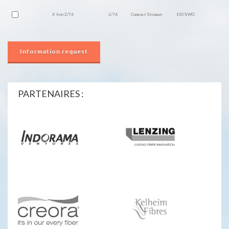
K Iron 2/76
2/76
Compact Sirospun
100%WO
Information request
PARTENAIRES :