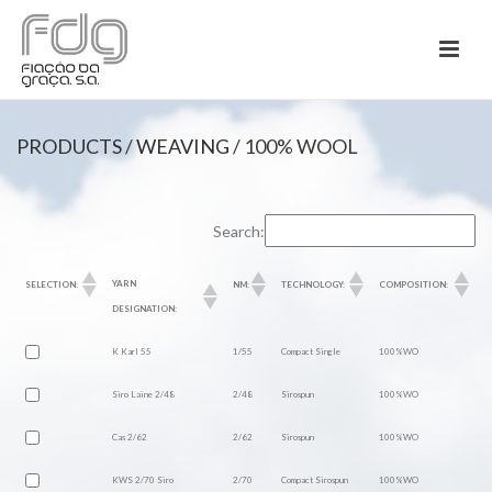
PRODUCTS
/
WEAVING
/ 100% WOOL
Search:
YARN
SELECTION:
NM:
TECHNOLOGY:
COMPOSITION:
DESIGNATION:
K Karl 55
1/55
Compact Single
100%WO
Siro Laine 2/48
2/48
Sirospun
100%WO
Cas 2/62
2/62
Sirospun
100%WO
KWS 2/70 Siro
2/70
Compact Sirospun
100%WO