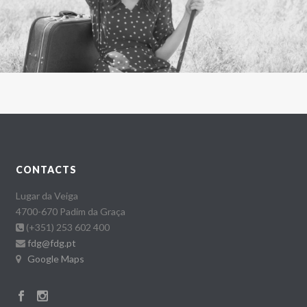
CONTACTS
Lugar da Veiga
4700-670 Padim da Graça
(+351) 253 602 400
fdg@fdg.pt
Google Maps