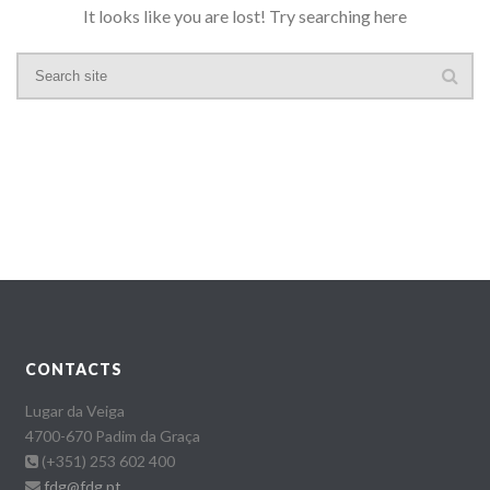
It looks like you are lost! Try searching here
CONTACTS
Lugar da Veiga
4700-670 Padim da Graça
(+351) 253 602 400
fdg@fdg.pt