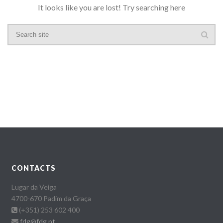
It looks like you are lost! Try searching here
CONTACTS
Lugar da Veiga
4700-670 Padim da Graça
(+351) 253 602 400
fdg@fdg.pt