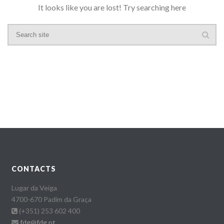
It looks like you are lost! Try searching here
CONTACTS
Lugar da Veiga
4700-670 Padim da Graça
(+351) 253 602 400
fdg@fdg.pt