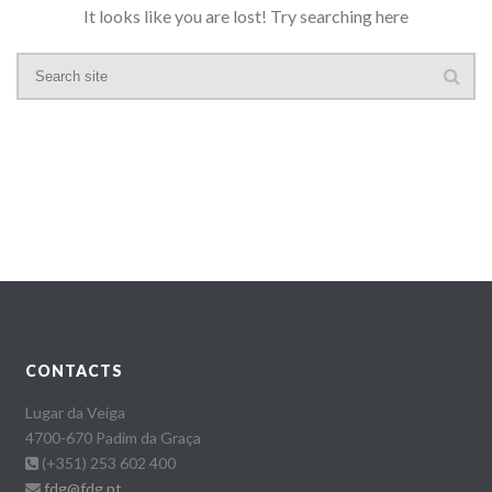
It looks like you are lost! Try searching here
CONTACTS
Lugar da Veiga
4700-670 Padim da Graça
(+351) 253 602 400
fdg@fdg.pt