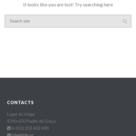
It looks like you are lost! Try searching here
CONTACTS
Lugar da Veiga
4700-670 Padim da Graça
(+351) 253 602 400
fdg@fdg.pt